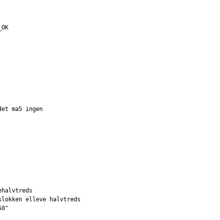
_OK
det ma5 ingen
ehalvtreds
klokken elleve halvtreds
50"