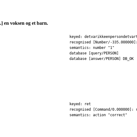
.] en voksen og et barn.
keyed: detvarikkeenpersondetvar
recognised [Number/-335.000000]
semantics: number "1"
database [query/PERSON]
database [answer/PERSON] DB_OK
keyed: ret
recognised [Command/0.000000]: 
semantics: action "correct"