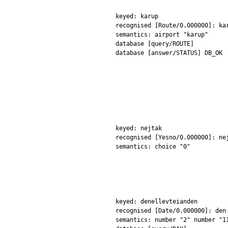
keyed: karup
recognised [Route/0.000000]: ka
semantics: airport "karup"
database [query/ROUTE]
database [answer/STATUS] DB_OK
keyed: nejtak
recognised [Yesno/0.000000]: ne
semantics: choice "0"
keyed: denellevteianden
recognised [Date/0.000000]: den
semantics: number "2" number "1