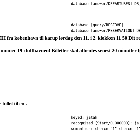
database [answer/DEPARTURES] DB
database [query/RESERVE]
database [answer/RESERVATION] D
stMH fra københavn til karup lørdag den 11. i 2. klokken 11 50 Di
 nummer 19 i lufthavnen! Billetter skal afhentes senest 20 minutter 
billet til en .
keyed: jatak
recognised [Start/0.000000]: ja
semantics: choice "1" choice "1