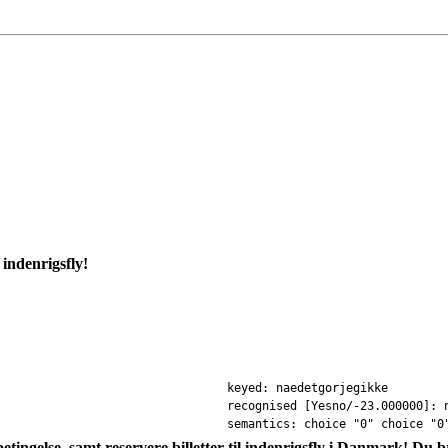
 indenrigsfly!
keyed: naedetgorjegikke
recognised [Yesno/-23.000000]: 
semantics: choice "0" choice "0
etingelse, samt reservere billetter til indenrigsfly i Danmark! D