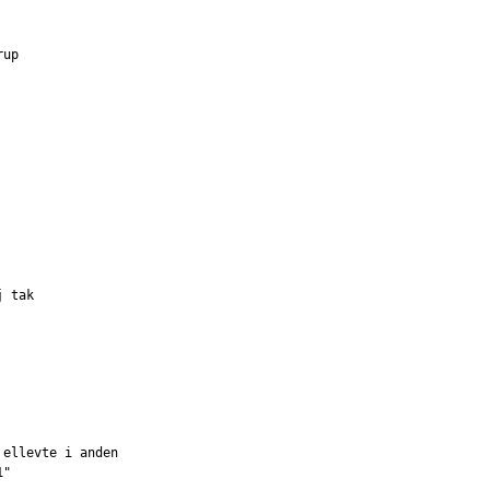
rup
j tak
 ellevte i anden
1"