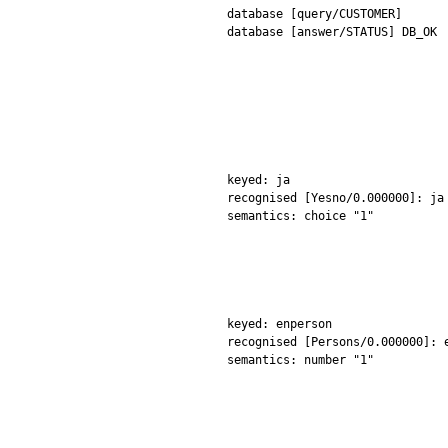
database [query/CUSTOMER]
database [answer/STATUS] DB_OK
keyed: ja
recognised [Yesno/0.000000]: ja
semantics: choice "1"
keyed: enperson
recognised [Persons/0.000000]: 
semantics: number "1"