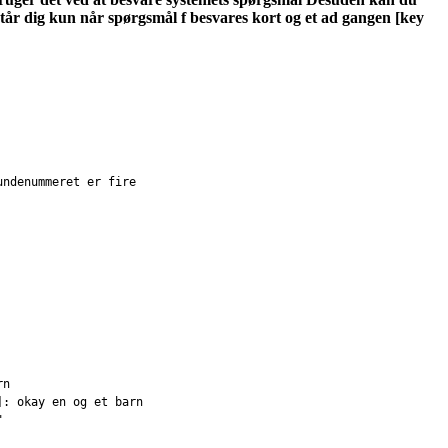
rstår dig kun når spørgsmål f besvares kort og et ad gangen [key
undenummeret er fire
rn
]: okay en og et barn
"