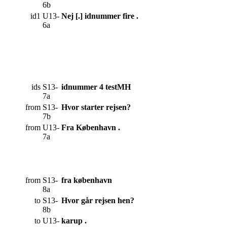
6b
id1
U13-
Nej [.] idnummer fire .
6a
ids
S13-
idnummer 4 testMH
7a
from
S13-
Hvor starter rejsen?
7b
from
U13-
Fra København .
7a
from
S13-
fra københavn
8a
to
S13-
Hvor går rejsen hen?
8b
to
U13-
karup .