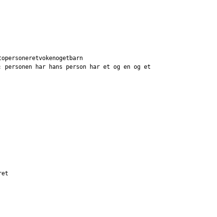
topersoneretvokenogetbarn
: personen har hans person har et og en og et
ret