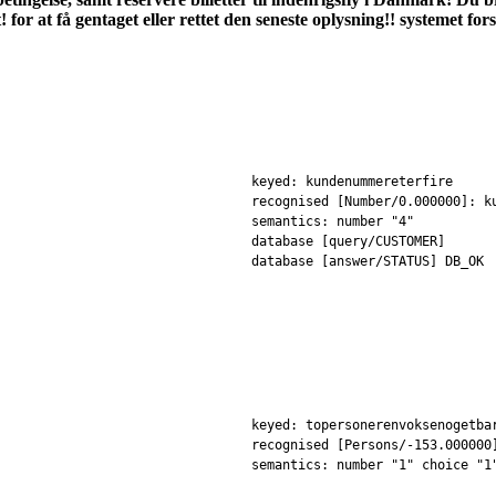
for at få gentaget eller rettet den seneste oplysning!! systemet fo
keyed: kundenummereterfire
recognised [Number/0.000000]: k
semantics: number "4"
database [query/CUSTOMER]
database [answer/STATUS] DB_OK
keyed: topersonerenvoksenogetba
recognised [Persons/-153.000000
semantics: number "1" choice "1