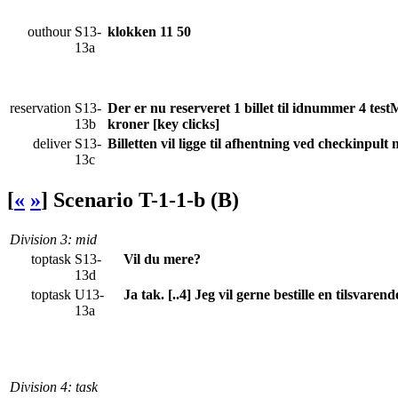
outhour
S13-
klokken 11 50
13a
reservation
S13-
Der er nu reserveret 1 billet til idnummer 4 te
13b
kroner [key clicks]
deliver
S13-
Billetten vil ligge til afhentning ved checkinpult
13c
[
«
»
]
Scenario T-1-1-b (B)
Division 3
: mid
toptask
S13-
Vil du mere?
13d
toptask
U13-
Ja tak. [..4] Jeg vil gerne bestille en tilsvarende 
13a
Division 4
: task