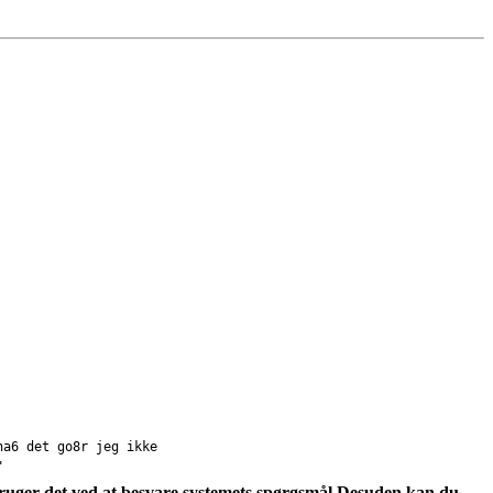
na6 det go8r jeg ikke
"
u bruger det ved at besvare systemets spørgsmål Desuden kan du