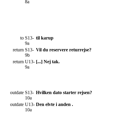
8a
to
S13-
til karup
9a
return
S13-
Vil du reservere returrejse?
9b
return
U13-
[...] Nej tak.
9a
outdate
S13-
Hvilken dato starter rejsen?
10a
outdate
U13-
Den elvte i anden .
10a