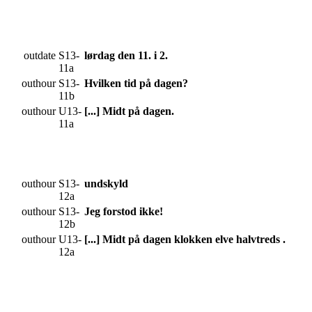
outdate
S13-
lørdag den 11. i 2.
11a
outhour
S13-
Hvilken tid på dagen?
11b
outhour
U13-
[...] Midt på dagen.
11a
outhour
S13-
undskyld
12a
outhour
S13-
Jeg forstod ikke!
12b
outhour
U13-
[...] Midt på dagen klokken elve halvtreds .
12a