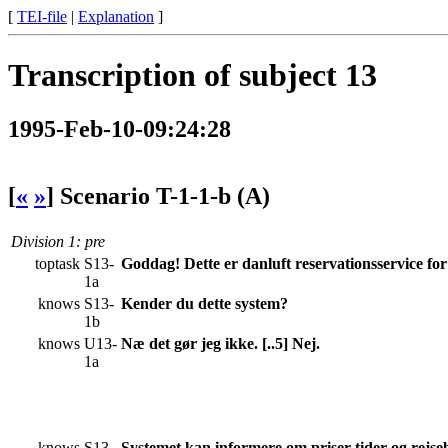
[
TEI-file
|
Explanation
]
Transcription of subject 13
1995-Feb-10-09:24:28
[
«
»
]
Scenario T-1-1-b (A)
Division 1
: pre
toptask
S13-
Goddag! Dette er danluft reservationsservice for
1a
knows
S13-
Kender du dette system?
1b
knows
U13-
Næ det gør jeg ikke. [..5] Nej.
1a
knows
S13-
Systemet kan informere om priser tider og rejseb