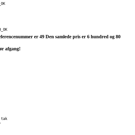
_OK
B_OK
t referencenummer er 49 Den samlede pris er 6 hundred og 80
før afgang!
 tak
"