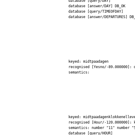
database [query/DAY]
database [answer/DAY] DB_OK
database [query/TIMEOFDAY]
database [answer/DEPARTURES] DB
keyed: midtpaadagen
recognised [Yesno/-89.000000]: 
semantics:
keyed: midtpaadagenklokkenellev
recognised [Hour/-120.000000]: 
semantics: number "11" number "
database [query/HOUR]