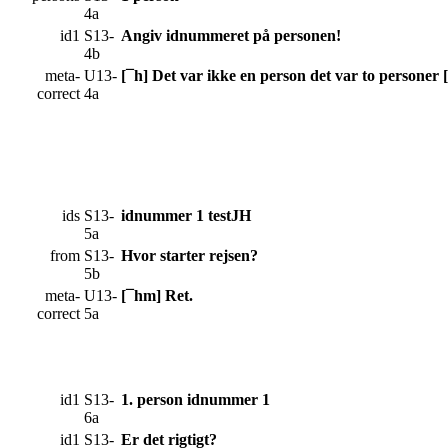
4a
id1
S13-
Angiv idnummeret på personen!
4b
meta-
U13-
[¯h] Det var ikke en person det var to personer [
correct
4a
ids
S13-
idnummer 1 testJH
5a
from
S13-
Hvor starter rejsen?
5b
meta-
U13-
[¯hm] Ret.
correct
5a
id1
S13-
1. person idnummer 1
6a
id1
S13-
Er det rigtigt?