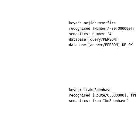
keyed: nejidnummerfire
recognised [Number/-30.000000]:
semantics: number "4"
database [query/PERSON]
database [answer/PERSON] DB_OK
keyed: frako8benhavn
recognised [Route/0.000000]: fr
semantics: from "ko8benhavn"