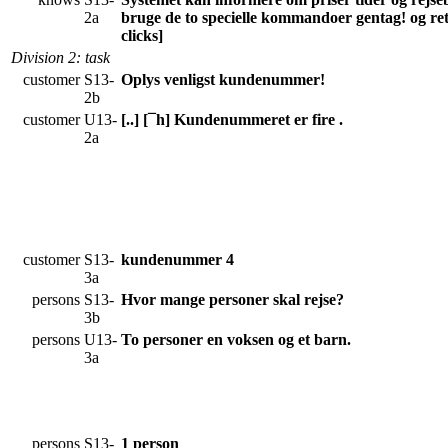
2a
bruge de to specielle kommandoer gentag! og ret! 
clicks]
Division 2
: task
customer
S13-
Oplys venligst kundenummer!
2b
customer
U13-
[..] [¯h] Kundenummeret er fire .
2a
customer
S13-
kundenummer 4
3a
persons
S13-
Hvor mange personer skal rejse?
3b
persons
U13-
To personer en voksen og et barn.
3a
persons
S13-
1 person