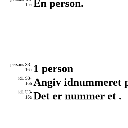
En person.
15a
persons
S3-
1 person
16a
id1
S3-
Angiv idnummeret p
16b
id1
U3-
Det er nummer et .
16a