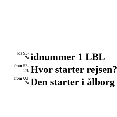
ids
S3-
idnummer 1 LBL
17a
from
S3-
Hvor starter rejsen
17b
from
U3-
Den starter i ålborg 
17a