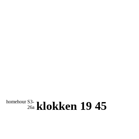
homehour
S3-
klokken 19 45
26a