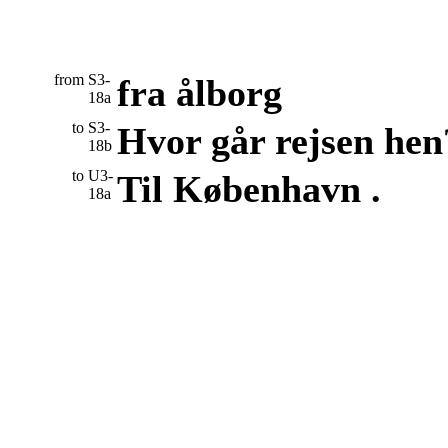
from
S3-
fra ålborg
18a
to
S3-
Hvor går rejsen hen
18b
to
U3-
Til København .
18a