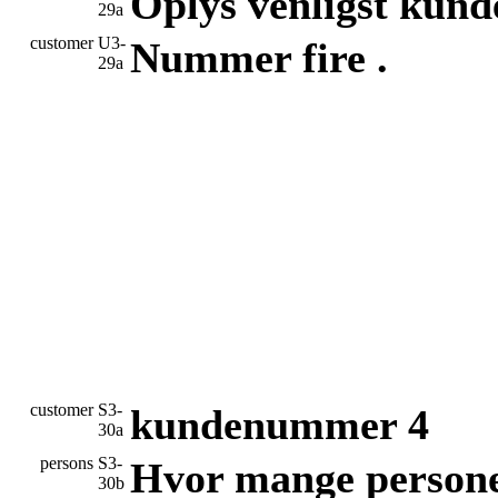
Oplys venligst kun
29a
customer
U3-
Nummer fire .
29a
customer
S3-
kundenummer 4
30a
persons
S3-
Hvor mange personer
30b