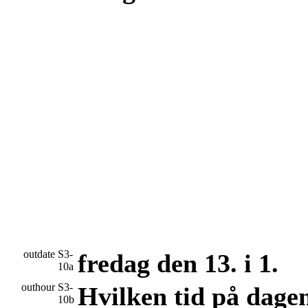
outdate
S3-
fredag den 13. i 1.
10a
outhour
S3-
Hvilken tid på dage
10b