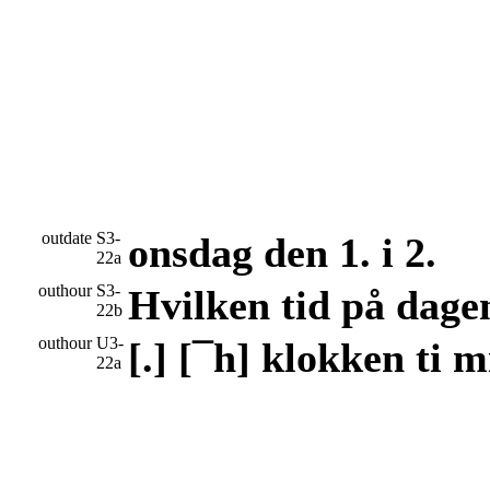
outdate
S3-
onsdag den 1. i 2.
22a
outhour
S3-
Hvilken tid på dage
22b
outhour
U3-
[.] [¯h] klokken ti mi
22a