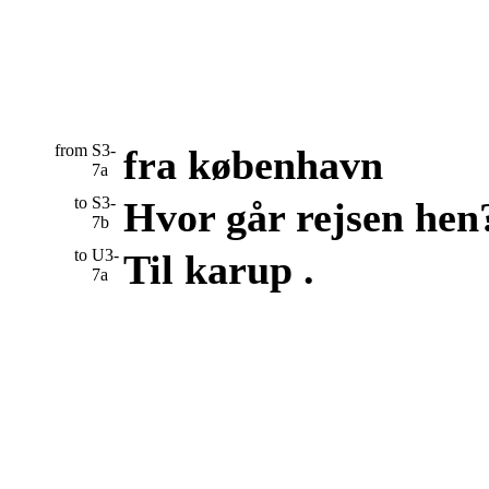
from
S3-
fra københavn
7a
to
S3-
Hvor går rejsen hen
7b
to
U3-
Til karup .
7a