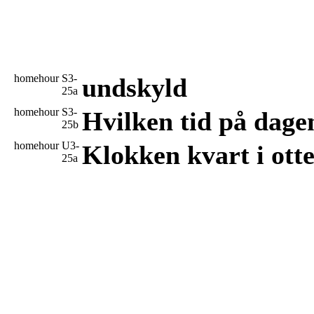
homehour
S3-
undskyld
25a
homehour
S3-
Hvilken tid på dage
25b
homehour
U3-
Klokken kvart i otte
25a