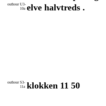
outhour
U3-
elve halvtreds .
10a
outhour
S3-
klokken 11 50
11a