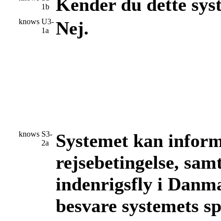
Kender du dette sys
1b
knows
U3-
Nej.
1a
knows
S3-
Systemet kan inform
2a
rejsebetingelse, samt 
indenrigsfly i Danm
besvare systemets s