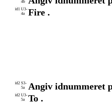
Angiv idnummeret p
4b
id1
U3-
Fire .
4a
id2
S3-
Angiv idnummeret p
5a
id2
U3-
To .
5a