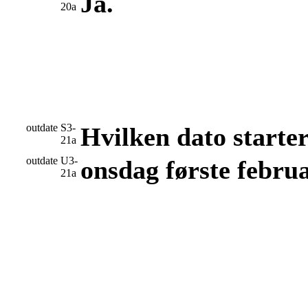
Ja.
20a
outdate
S3-
Hvilken dato starter
21a
outdate
U3-
onsdag første februa
21a