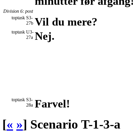
minutter før afgang
Division 6
: post
toptask
S3-
Vil du mere?
27b
toptask
U3-
Nej.
27a
toptask
S3-
Farvel!
28a
[
«
»
]
Scenario T-1-3-a