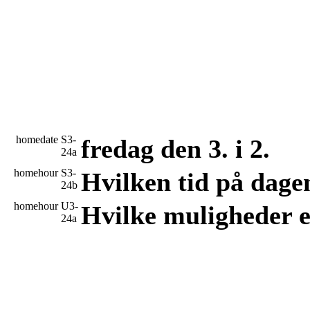
homedate
S3-
fredag den 3. i 2.
24a
homehour
S3-
Hvilken tid på dage
24b
homehour
U3-
Hvilke muligheder e
24a