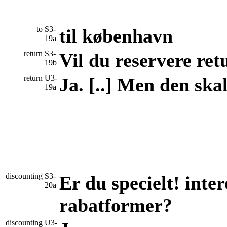
to
S3-
til københavn
19a
return
S3-
Vil du reservere ret
19b
return
U3-
Ja. [..] Men den skal
19a
discounting
S3-
Er du specielt! inter
20a
rabatformer?
discounting
U3-