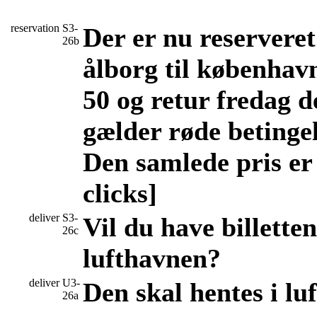
reservation
S3-
Der er nu reserveret
26b
ålborg til københavn
50 og retur fredag d
gælder røde betinge
Den samlede pris er
clicks]
deliver
S3-
Vil du have billetten
26c
lufthavnen?
deliver
U3-
Den skal hentes i lu
26a