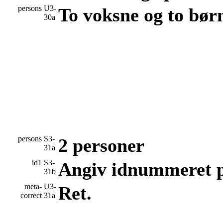
persons
U3-
To voksne og to bør
30a
persons
S3-
2 personer
31a
id1
S3-
Angiv idnummeret p
31b
meta-
U3-
Ret.
correct
31a