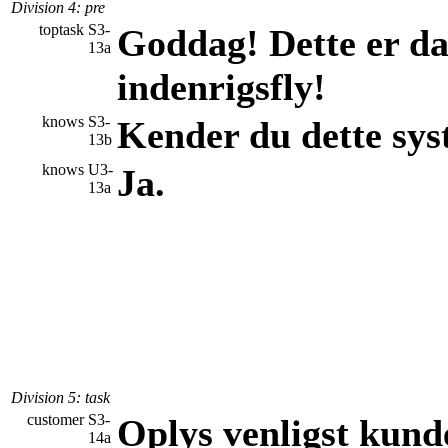
Division 4
: pre
toptask
S3-
Goddag! Dette er dan
13a
indenrigsfly!
knows
S3-
Kender du dette sy
13b
knows
U3-
Ja.
13a
Division 5
: task
customer
S3-
Oplys venligst kun
14a