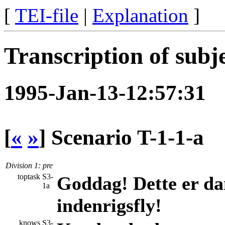
[
TEI-file
|
Explanation
]
Transcription of subj
1995-Jan-13-12:57:31
[
«
»
]
Scenario T-1-1-a
Division 1
: pre
toptask
S3-
Goddag! Dette er dan
1a
indenrigsfly!
knows
S3-