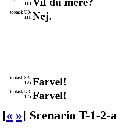
Vil du mere?
11d
toptask
U3-
Nej.
11a
toptask
S3-
Farvel!
12a
toptask
U3-
Farvel!
12a
[
«
»
]
Scenario T-1-2-a