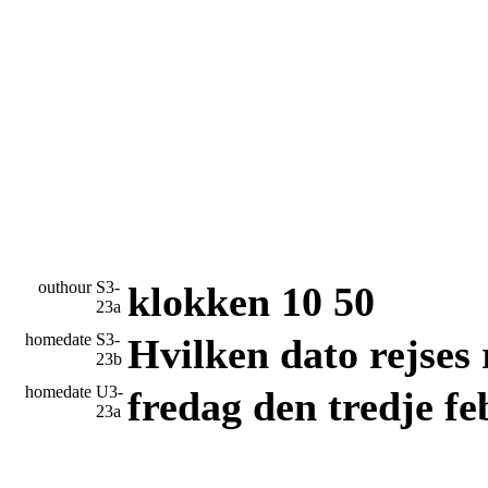
outhour
S3-
klokken 10 50
23a
homedate
S3-
Hvilken dato rejses 
23b
homedate
U3-
fredag den tredje fe
23a