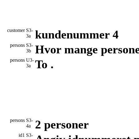
customer
S3-
kundenummer 4
3a
persons
S3-
Hvor mange personer
3b
persons
U3-
To .
3a
persons
S3-
2 personer
4a
id1
S3-