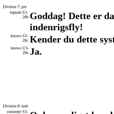
Division 7
: pre
toptask
S3-
Goddag! Dette er dan
28b
indenrigsfly!
knows
S3-
Kender du dette sy
28c
knows
U3-
Ja.
28a
Division 8
: task
customer
S3-