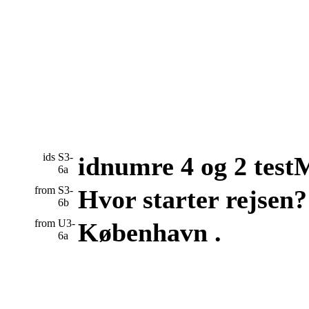
ids
S3-
idnumre 4 og 2 tes
6a
from
S3-
Hvor starter rejsen?
6b
from
U3-
København .
6a