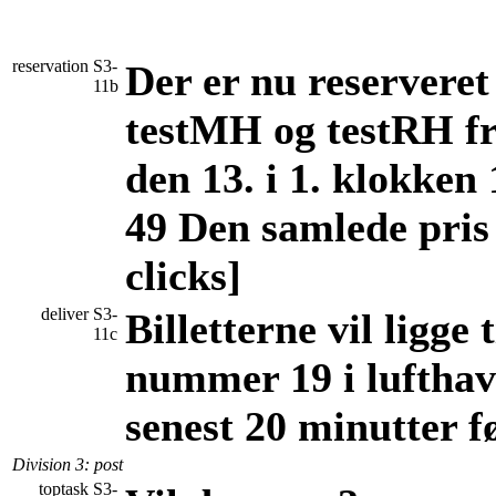
reservation
S3-
Der er nu reserveret 
11b
testMH og testRH fr
den 13. i 1. klokken
49 Den samlede pris 
clicks]
deliver
S3-
Billetterne vil ligge
11c
nummer 19 i lufthavn
senest 20 minutter f
Division 3
: post
toptask
S3-