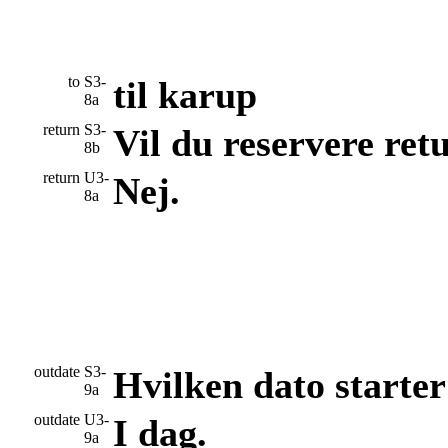
to
S3-
til karup
8a
return
S3-
Vil du reservere ret
8b
return
U3-
Nej.
8a
outdate
S3-
Hvilken dato starter
9a
outdate
U3-
I dag.
9a